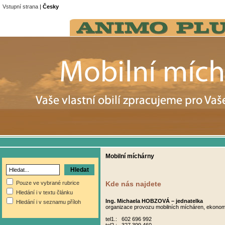
Vstupní strana
|
Česky
Mobilní míchárny
Pouze ve vybrané rubrice
Kde nás najdete
Hledání i v textu článku
Ing. Michaela HOBZOVÁ – jednatelka
Hledání i v seznamu příloh
organizace provozu mobilních mícháren, ekonomi
tel1.: 602 696 992