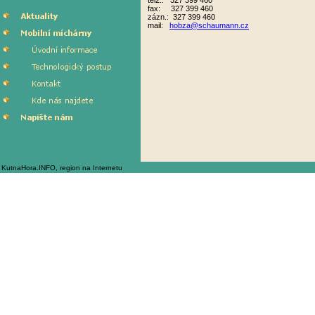
tel2.: 327 399 460
fax: 327 399 460
zázn.: 327 399 460
mail:
hobza@schaumann.cz
KutnaHora.INFO, region na Internetu