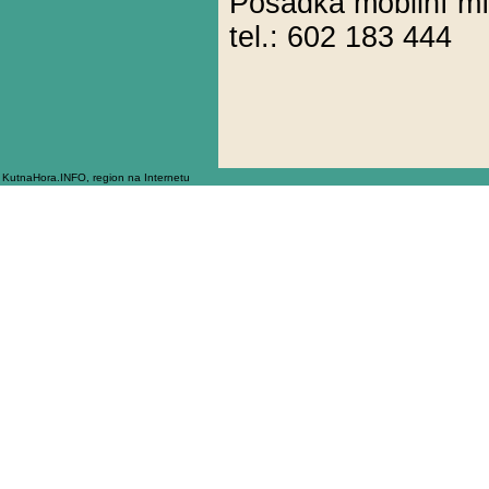
Posádka mobilní m
tel.: 602 183 444
KutnaHora.INFO, region na Internetu