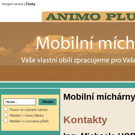
Vstupní strana
|
Česky
Mobilní míchárn
Pouze ve vybrané rubrice
Hledání i v textu článku
Kontakty
Hledání i v seznamu příloh