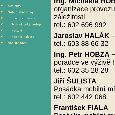
Ing. Michaela HO
organizace provozu
záležitosti
tel.: 602 696 992
Jaroslav HALÁK –
tel.: 603 88 66 32
Ing. Petr HOBZA –
poradce ve výživě 
tel.: 602 35 28 28
Jiří ŠULISTA
Posádka mobilní m
tel.: 602 442 068
František FIALA